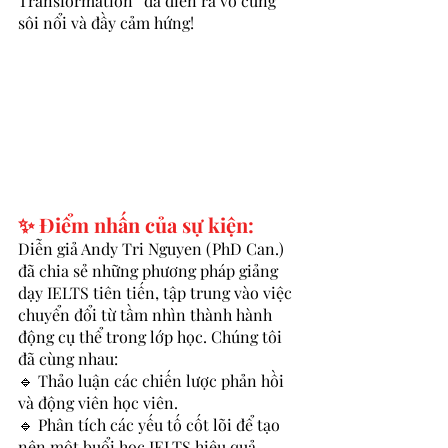
Transformation” đã diễn ra vô cùng 
sôi nổi và đầy cảm hứng!
✨ Điểm nhấn của sự kiện:
Diễn giả Andy Tri Nguyen (PhD Can.) 
đã chia sẻ những phương pháp giảng 
dạy IELTS tiên tiến, tập trung vào việc 
chuyển đổi từ tầm nhìn thành hành 
động cụ thể trong lớp học. Chúng tôi 
đã cùng nhau:
🔹 Thảo luận các chiến lược phản hồi 
và động viên học viên.
🔹 Phân tích các yếu tố cốt lõi để tạo 
nên một buổi học IELTS hiệu quả.