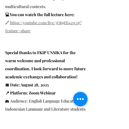
multicultural contexts.
💻 You can watch the full lecture here:
🔗 
https://youtube.com/live/5O69Hi42w2g?
feature=share
Special thanks to FKIP UNSIKA for the 
warm welcome and professional 
coordination. I look forward to more future 
academic exchanges and collaboration!
📅 Date: August 28, 2025
📍 Platform: Zoom Webinar
👥 Audience: English Language Education & 
Indonesian Language and Literature students
#InternationalGuestLecture
#HoaSenUniversity
#FKIPUNSIKA