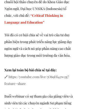
chuỗi hội thảo chuyên đề do Khoa Giáo dục 
Ngôn ngữ, Đại học UNSIKA (Indonesia) tổ 
chức, với chủ đề: 
“Critical Thinking in 
Language and Education”
Tôi đã có cơ hội chia sẻ về vai trò của tư duy 
phản biện trong phát triển năng lực giảng dạy 
ngôn ngữ và cách nó góp phần nâng cao chất 
lượng giáo dục trong môi trường đa văn hóa.
Xem lại toàn bộ bài chia sẻ tại đây:
🔗 
https://youtube.com/live/5O69Hi42w2g?
feature=share
Buổi webinar có sự tham gia của giảng viên và 
sinh viên từ các chuyên ngành Sư phạm tiếng 