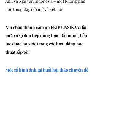
Anh và Ngữ văn Indonesia – một không gian 
học thuật đầy cởi mở và kết nối.
Xin chân thành cảm ơn FKIP UNSIKA vì lời 
mời và sự đón tiếp nồng hậu. Rất mong tiếp 
tục được hợp tác trong các hoạt động học 
thuật sắp tới!
Một số hình ảnh tại buổi hội thảo chuyên đề