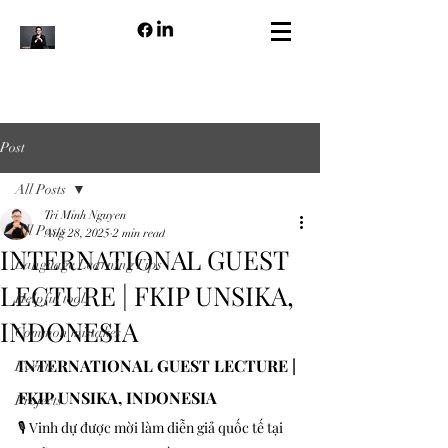
Post
All Posts
Tri Minh Nguyen
All Posts
Aug 28, 2025
2 min read
INTERNATIONAL GUEST
Language Learning Tips
LECTURE | FKIP UNSIKA,
Helpful tools
INDONESIA
Common mistakes
INTERNATIONAL GUEST LECTURE | 
Events
FKIP UNSIKA, INDONESIA
Projects
🎙 Vinh dự được mời làm diễn giả quốc tế tại 