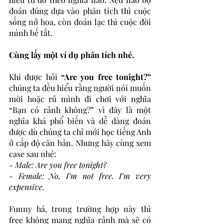
đoán đúng dựa vào phân tích thì cuộc 
sống nở hoa, còn đoán lạc thì cuộc đời 
mình bế tắt.
Cùng lấy một ví dụ phân tích nhé.
Khi được hỏi 
“Are you free tonight?”
chúng ta đều hiểu rằng người nói muốn 
mời hoặc rủ mình đi chơi với nghĩa 
“Bạn có rảnh không?” vì đây là một 
nghĩa khá phổ biến và dễ dàng đoán 
được dù chúng ta chỉ mới học tiếng Anh 
ở cấp độ căn bản. Nhưng hãy cùng xem 
case sau nhé:
- Male: Are you free tonight?
- Female: No, I’m not free. I’m very 
expensive. 
Funny há, trong trường hợp này thì 
free không mang nghĩa rảnh mà sẽ có 