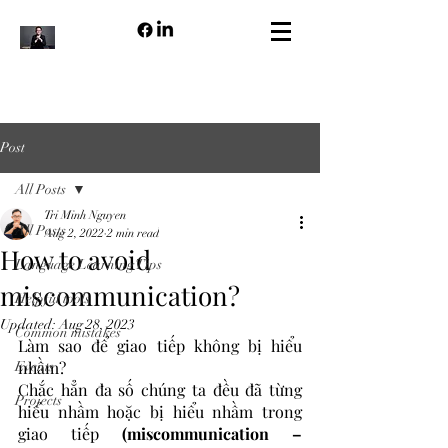
Post
All Posts
Tri Minh Nguyen
All Posts
Aug 2, 2022
2 min read
How to avoid
Language Learning Tips
miscommunication?
Helpful tools
Updated:
Aug 28, 2023
Common mistakes
Làm sao để giao tiếp không bị hiểu 
nhầm?
Events
Chắc hẳn đa số chúng ta đều đã từng 
Projects
hiểu nhầm hoặc bị hiểu nhầm trong 
giao tiếp 
(miscommunication – 