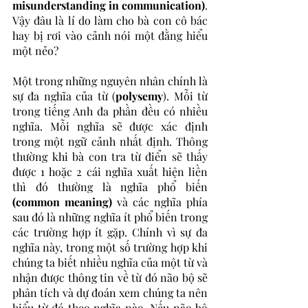
misunderstanding in communication)
. 
Vậy đâu là lí do làm cho bà con cô bác 
hay bị rơi vào cảnh nói một đằng hiểu 
một nẻo?
Một trong những nguyên nhân chính là 
sự đa nghĩa của từ (
polysemy
). Mỗi từ 
trong tiếng Anh đa phần đều có nhiều 
nghĩa. Mỗi nghĩa sẽ được xác định 
trong một ngữ cảnh nhất định. Thông 
thường khi bà con tra từ điển sẽ thấy 
được 1 hoặc 2 cái nghĩa xuất hiện liền 
thì đó thường là nghĩa phổ biến 
(common meaning)
 và các nghĩa phía 
sau đó là những nghĩa ít phổ biến trong 
các trường hợp ít gặp. Chính vì sự đa 
nghĩa này, trong một số trường hợp khi 
chúng ta biết nhiều nghĩa của một từ và 
nhận được thông tin về từ đó não bộ sẽ 
phân tích và dự đoán xem chúng ta nên 
hiểu từ đó theo nghĩa nào. Nếu não bộ 