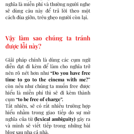
nghĩa là miễn phí và thường người nghe 
sẽ dùng câu này để trả lời theo một 
cách đùa giỡn, trêu ghẹo người còn lại. 
Vậy làm sao chúng ta tránh 
được lỗi này?
Giải pháp chính là dùng các cụm ngữ 
diễn đạt đi kèm để làm cho nghĩa trở 
nên rõ nét hơn như 
“Do you have free 
time to go to the cinema with me?
” 
còn nếu như chúng ta muốn free được 
hiểu là miễn phí thì sẽ đi kèm thành 
cụm 
“to be free of charge”. 
Tất nhiên, sẽ có rất nhiều trường hợp 
hiểu nhầm trong giao tiếp do sự mờ 
nghĩa của từ 
(lexical ambiguity)
 gây ra 
và mình sẽ viết tiếp trong những bài 
blog sau nha cả nhà. 